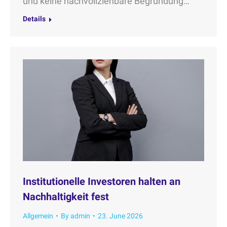
und keine nachvollziehbare Begründung…
Details
Institutionelle Investoren halten an
Nachhaltigkeit fest
Allgemein
By
admin
23. June 2026