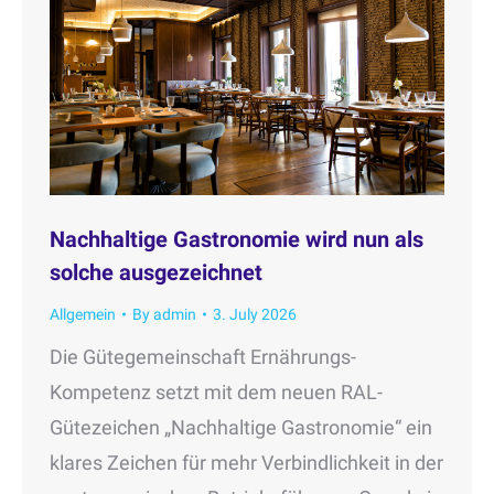
Nachhaltige Gastronomie wird nun als
solche ausgezeichnet
Allgemein
By
admin
3. July 2026
Die Gütegemeinschaft Ernährungs-
Kompetenz setzt mit dem neuen RAL-
Gütezeichen „Nachhaltige Gastronomie“ ein
klares Zeichen für mehr Verbindlichkeit in der