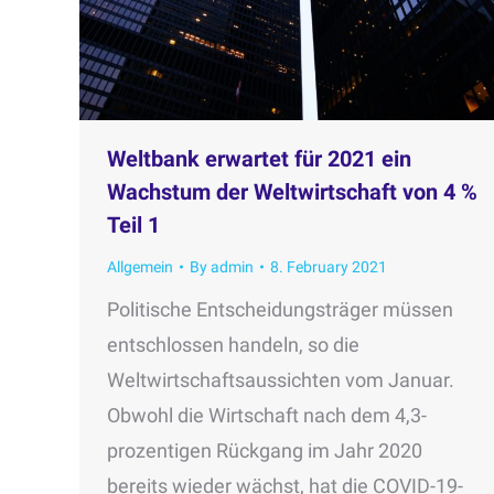
Weltbank erwartet für 2021 ein
Wachstum der Weltwirtschaft von 4 %
Teil 1
Allgemein
By
admin
8. February 2021
Politische Entscheidungsträger müssen
entschlossen handeln, so die
Weltwirtschaftsaussichten vom Januar.
Obwohl die Wirtschaft nach dem 4,3-
prozentigen Rückgang im Jahr 2020
bereits wieder wächst, hat die COVID-19-