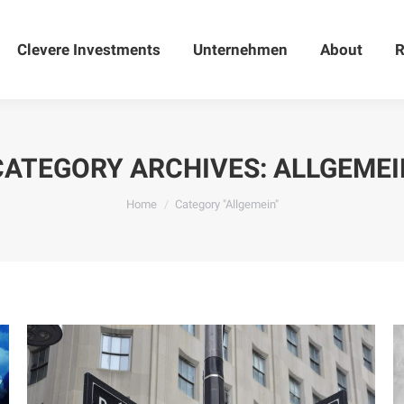
Clevere Investments
Clevere Investments
Unternehmen
Unternehmen
About
About
R
CATEGORY ARCHIVES:
ALLGEMEI
You are here:
Home
Category "Allgemein"