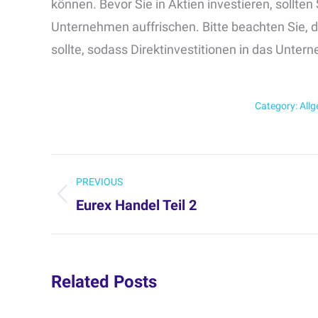
können. Bevor Sie in Aktien investieren, sollte
Unternehmen auffrischen. Bitte beachten Sie, das
sollte, sodass Direktinvestitionen in das Unter
Category:
All
Post
PREVIOUS
navigation
Eurex Handel Teil 2
Previous
post:
Related Posts