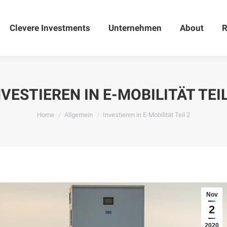
Clevere Investments
Clevere Investments
Unternehmen
Unternehmen
About
About
R
NVESTIEREN IN E-MOBILITÄT TEIL
You are here:
Home
Allgemein
Investieren in E-Mobilität Teil 2
Nov
2
2020