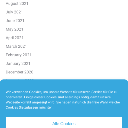
August 2021
July 2021
June 2021
May 2021
April 2021
March 2021
February 2021
January 2021
December 2020
November 2020
October 2020
Wir verwenden Cookies, um unsere Website für unseren Service für Sie zu
optimieren. Einige dieser Cookies sind allerdings nötig, damit unsere
September 2020
Webseite korrekt angezeigt wird. Sie haben natürlich die freie Wahl, welche
August 2020
Cookies Sie zulassen möchten.
Alle Cookies