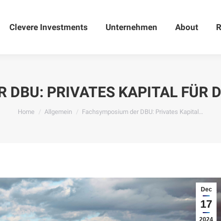
Clevere Investments
Clevere Investments
Unternehmen
Unternehmen
About
About
R
 DBU: PRIVATES KAPITAL FÜR 
You are here:
Home
Allgemein
Fachsymposium der DBU: Privates Kapital…
Dec
17
2024