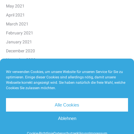
May 2021
April 2021
March 2021
February 2021
January 2021
December 2020
November 2020
October 2020
Wir verwenden Cookies, um unsere Website für unseren Service für Sie zu
optimieren. Einige dieser Cookies sind allerdings nötig, damit unsere
September 2020
Webseite korrekt angezeigt wird. Sie haben natürlich die freie Wahl, welche
August 2020
Cookies Sie zulassen möchten.
Alle Cookies
Ablehnen
2026
Cookie-Richtlinie
Datenschutzerklärung
Impressum