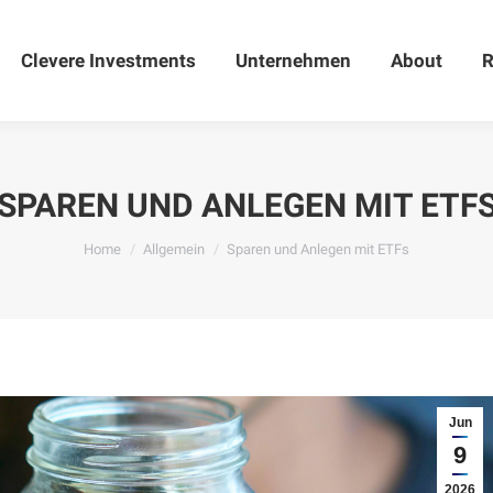
Clevere Investments
Clevere Investments
Unternehmen
Unternehmen
About
About
R
SPAREN UND ANLEGEN MIT ETF
You are here:
Home
Allgemein
Sparen und Anlegen mit ETFs
Jun
9
2026