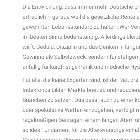
Die Entwicklung, dass immer mehr Deutsche priva
erfreulich – gerade weil die gesetzliche Rente a
gewohnten Lebensstandard zu halten. Wer Vera
im besten Sinne bodenständig. Allerdings bleib
wirft: Geduld, Disziplin und das Denken in lange
Gewinne als Selbstzweck, sondern für stetigen
anfällig für kurzfristige Panik und modische Hy
Für alle, die keine Experten sind, ist der Rat, b
Indexfonds bilden Märkte breit ab und reduzier
Branchen zu setzen. Das passt auch zu einer k
oder spekulative Wetten einzugehen, verfolgt ma
regelmäßigen Beiträgen, einem langen Atem und
solides Fundament für die Altersvorsorge sch
Geist bewährter Prinzipien genutzt werden: nüch