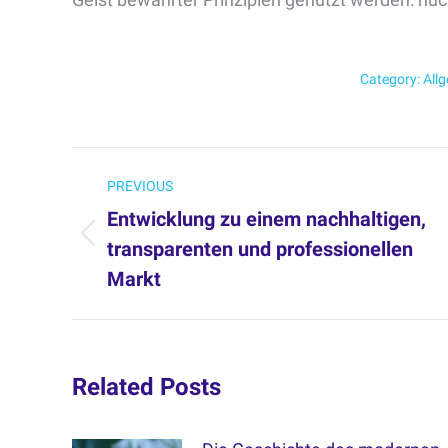
Category:
All
Post
PREVIOUS
navigation
Entwicklung zu einem nachhaltigen,
transparenten und professionellen
Previous
Markt
post:
Related Posts