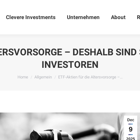
Clevere Investments
Clevere Investments
Unternehmen
Unternehmen
About
About
R
TERSVORSORGE – DESHALB SIND 
INVESTOREN
You are here:
Home
Allgemein
ETF-Aktien für die Altersvorsorge –…
Dec
9
2025