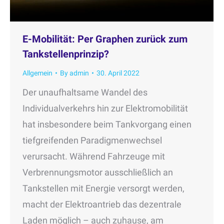
E-Mobilität: Per Graphen zurück zum
Tankstellenprinzip?
Allgemein
By
admin
30. April 2022
Der unaufhaltsame Wandel des
Individualverkehrs hin zur Elektromobilität
hat insbesondere beim Tankvorgang einen
tiefgreifenden Paradigmenwechsel
verursacht. Während Fahrzeuge mit
Verbrennungsmotor ausschließlich an
Tankstellen mit Energie versorgt werden,
macht der Elektroantrieb das dezentrale
Laden möglich – auch zuhause, am