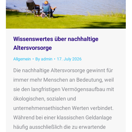
Wissenswertes über nachhaltige
Altersvorsorge
Allgemein
By
admin
17. July 2026
Die nachhaltige Altersvorsorge gewinnt für
immer mehr Menschen an Bedeutung, weil
sie den langfristigen Vermögensaufbau mit
ökologischen, sozialen und
unternehmensethischen Werten verbindet.
Während bei einer klassischen Geldanlage
häufig ausschließlich die zu erwartende