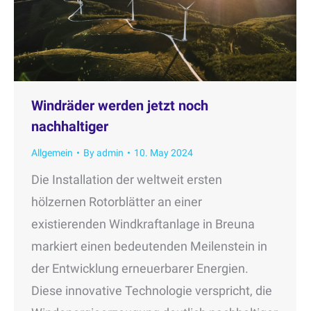
Windräder werden jetzt noch
nachhaltiger
Allgemein
By
admin
10. May 2024
Die Installation der weltweit ersten
hölzernen Rotorblätter an einer
existierenden Windkraftanlage in Breuna
markiert einen bedeutenden Meilenstein in
der Entwicklung erneuerbarer Energien.
Diese innovative Technologie verspricht, die