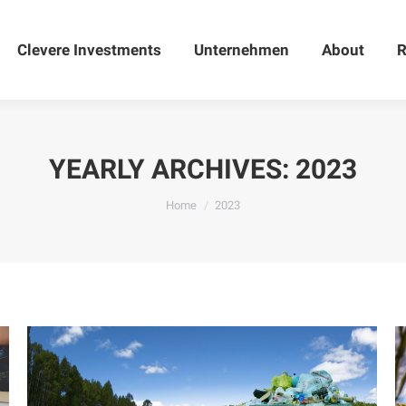
Clevere Investments
Clevere Investments
Unternehmen
Unternehmen
About
About
R
YEARLY ARCHIVES:
2023
You are here:
Home
2023