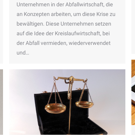
Unternehmen in der Abfallwirtschaft, die
an Konzepten arbeiten, um diese Krise zu
bewältigen. Diese Unternehmen setzen
auf die Idee der Kreislaufwirtschaft, bei
der Abfall vermieden, wiederverwendet
und…