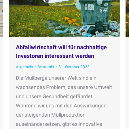
Abfallwirtschaft will für nachhaltige
Investoren interessant werden
Allgemein
By
admin
31. October 2023
Die Müllberge unserer Welt sind ein
wachsendes Problem, das unsere Umwelt
und unsere Gesundheit gefährdet.
Während wir uns mit den Auswirkungen
der steigenden Müllproduktion
auseinandersetzen, gibt es innovative