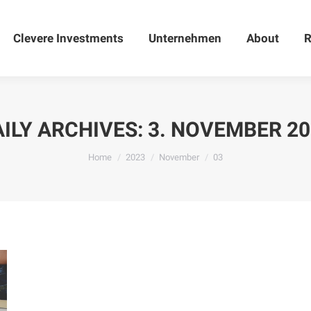
Clevere Investments
Clevere Investments
Unternehmen
Unternehmen
About
About
R
ILY ARCHIVES:
3. NOVEMBER 20
You are here:
Home
2023
November
03