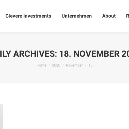
Clevere Investments
Clevere Investments
Unternehmen
Unternehmen
About
About
R
ILY ARCHIVES:
18. NOVEMBER 2
You are here:
Home
2020
November
18