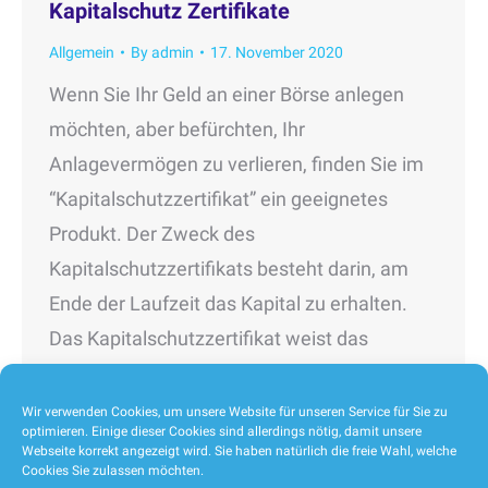
Kapitalschutz Zertifikate
Allgemein
By
admin
17. November 2020
Wenn Sie Ihr Geld an einer Börse anlegen
möchten, aber befürchten, Ihr
Anlagevermögen zu verlieren, finden Sie im
“Kapitalschutzzertifikat” ein geeignetes
Produkt. Der Zweck des
Kapitalschutzzertifikats besteht darin, am
Ende der Laufzeit das Kapital zu erhalten.
Das Kapitalschutzzertifikat weist das
höchste Markttransaktionsvolumen aller
Zertifikatstypen auf. Es wird von der
Wir verwenden Cookies, um unsere Website für unseren Service für Sie zu
optimieren. Einige dieser Cookies sind allerdings nötig, damit unsere
Finanzingenieurabteilung der Bank gemäß
Webseite korrekt angezeigt wird. Sie haben natürlich die freie Wahl, welche
Cookies Sie zulassen möchten.
den hohen…