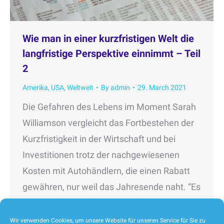
Wie man in einer kurzfristigen Welt die
langfristige Perspektive einnimmt – Teil
2
Amerika
,
USA
,
Weltweit
By
admin
29. March 2021
Die Gefahren des Lebens im Moment Sarah
Williamson vergleicht das Fortbestehen der
Kurzfristigkeit in der Wirtschaft und bei
Investitionen trotz der nachgewiesenen
Kosten mit Autohändlern, die einen Rabatt
gewähren, nur weil das Jahresende naht. “Es
ist allgegenwärtig”, sagt Williamson, CEO des
Bostoner Think-Tanks FCLTGlobal, der sich
Wir verwenden Cookies, um unsere Website für unseren Service für Sie zu