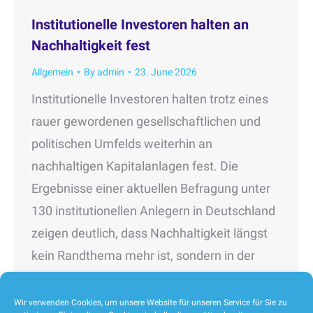
Institutionelle Investoren halten an
Nachhaltigkeit fest
Allgemein
By
admin
23. June 2026
Institutionelle Investoren halten trotz eines
rauer gewordenen gesellschaftlichen und
politischen Umfelds weiterhin an
nachhaltigen Kapitalanlagen fest. Die
Ergebnisse einer aktuellen Befragung unter
130 institutionellen Anlegern in Deutschland
zeigen deutlich, dass Nachhaltigkeit längst
kein Randthema mehr ist, sondern in der
Breite professioneller Investmentprozesse
angekommen ist. 85 Prozent der befragten
Wir verwenden Cookies, um unsere Website für unseren Service für Sie zu