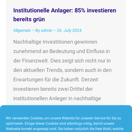
Institutionelle Anlager: 85% investieren
bereits grün
Allgemein
By
admin
26. July 2024
Nachhaltige Investitionen gewinnen
zunehmend an Bedeutung und Einfluss in
der Finanzwelt. Dies zeigt sich nicht nur in
den aktuellen Trends, sondern auch in den
Erwartungen für die Zukunft. Derzeit
investieren bereits zwei Drittel der
institutionellen Anleger in nachhaltige
Projekte und Vermögenswerte. Diese Zahl
ist ein deutlicher Beweis für das wachsende
Wir verwenden Cookies, um unsere Website für unseren Service für Sie zu
optimieren. Einige dieser Cookies sind allerdings nötig, damit unsere
Bewusstsein und die zunehmende
Webseite korrekt angezeigt wird. Sie haben natürlich die freie Wahl, welche