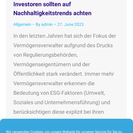
Investoren sollten auf
Nachhaltigkeitstrends achten
Allgemein
By
admin
27. June 2023
In den letzten Jahren hat sich der Fokus der
Vermögensverwalter aufgrund des Drucks
von Regulierungsbehörden,
Vermögenseigentümern und der
Öffentlichkeit stark verändert. Immer mehr
Vermögensverwalter erkennen die
Bedeutung von ESG-Faktoren (Umwelt,
Soziales und Unternehmensführung) und
berücksichtigen diese explizit bei ihren
Anlageentscheidungen. Dabei spielen vier
Überbegriffe eine zentrale Rolle:
Wir verwenden Cookies, um unsere Website für unseren Service für Sie zu