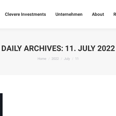
Clevere Investments
Clevere Investments
Unternehmen
Unternehmen
About
About
R
DAILY ARCHIVES:
11. JULY 2022
You are here:
Home
2022
July
11