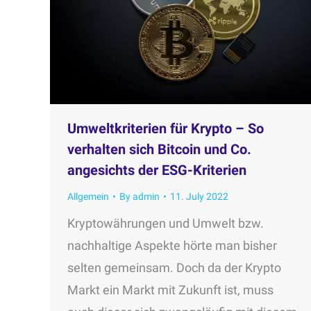
Umweltkriterien für Krypto – So
verhalten sich Bitcoin und Co.
angesichts der ESG-Kriterien
Allgemein
By
admin
11. July 2022
Kryptowährungen und Umwelt bzw.
nachhaltige Aspekte hörte man bisher
selten gemeinsam. Doch da der Krypto
Markt ein Markt mit Zukunft ist, muss