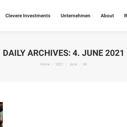
Clevere Investments
Clevere Investments
Unternehmen
Unternehmen
About
About
R
DAILY ARCHIVES:
4. JUNE 2021
You are here:
Home
2021
June
04