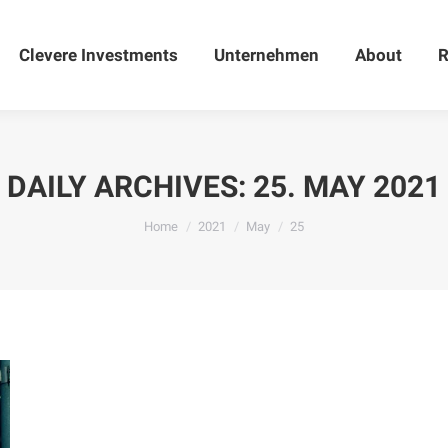
Clevere Investments
Clevere Investments
Unternehmen
Unternehmen
About
About
R
DAILY ARCHIVES:
25. MAY 2021
You are here:
Home
2021
May
25