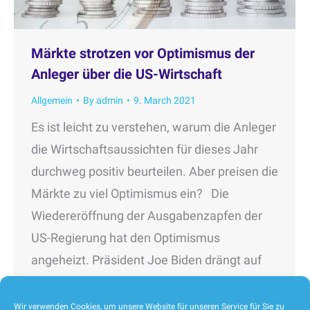
Märkte strotzen vor Optimismus der
Anleger über die US-Wirtschaft
Allgemein
By
admin
9. March 2021
Es ist leicht zu verstehen, warum die Anleger
die Wirtschaftsaussichten für dieses Jahr
durchweg positiv beurteilen. Aber preisen die
Märkte zu viel Optimismus ein? Die
Wiedereröffnung der Ausgabenzapfen der
US-Regierung hat den Optimismus
angeheizt. Präsident Joe Biden drängt auf
ein Hilfspaket in Höhe von 1,9 Mrd. Dollar
zusätzlich zu dem Ende Dezember
Wir verwenden Cookies, um unsere Website für unseren Service für Sie zu