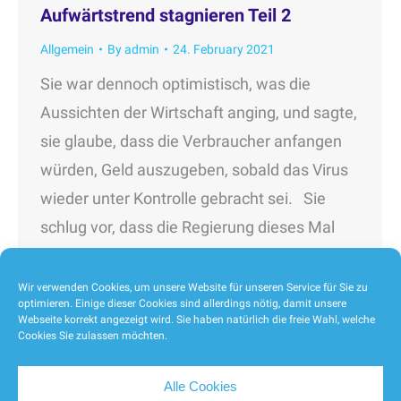
Aufwärtstrend stagnieren Teil 2
Allgemein
By
admin
24. February 2021
Sie war dennoch optimistisch, was die
Aussichten der Wirtschaft anging, und sagte,
sie glaube, dass die Verbraucher anfangen
würden, Geld auszugeben, sobald das Virus
wieder unter Kontrolle gebracht sei. Sie
schlug vor, dass die Regierung dieses Mal
noch gezielter die Menschen in den am
schlimmsten betroffenen Sektoren
Wir verwenden Cookies, um unsere Website für unseren Service für Sie zu
optimieren. Einige dieser Cookies sind allerdings nötig, damit unsere
unterstützen könnte. Assoc. Prof. Kiriya
Webseite korrekt angezeigt wird. Sie haben natürlich die freie Wahl, welche
Cookies Sie zulassen möchten.
forderte…
Alle Cookies