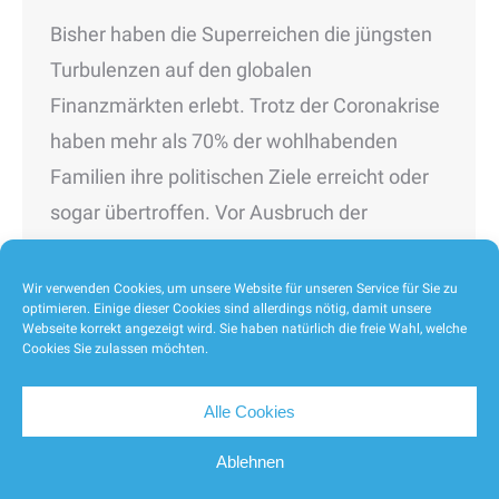
Bisher haben die Superreichen die jüngsten
Turbulenzen auf den globalen
Finanzmärkten erlebt. Trotz der Coronakrise
haben mehr als 70% der wohlhabenden
Familien ihre politischen Ziele erreicht oder
sogar übertroffen. Vor Ausbruch der
Pandemie wurden 59% des Vermögens in
Aktien, Anleihen und Bargeld investiert, 35%
Wir verwenden Cookies, um unsere Website für unseren Service für Sie zu
optimieren. Einige dieser Cookies sind allerdings nötig, damit unsere
des Vermögens in alternative Anlagen wie
Webseite korrekt angezeigt wird. Sie haben natürlich die freie Wahl, welche
Cookies Sie zulassen möchten.
Private Equity, Immobilien und Hedgefonds…
Alle Cookies
Ablehnen