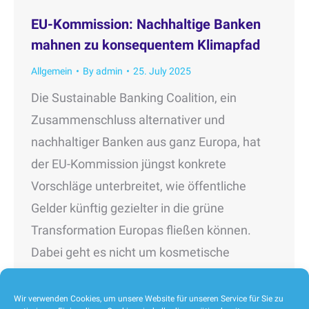
EU-Kommission: Nachhaltige Banken
mahnen zu konsequentem Klimapfad
Allgemein
By
admin
25. July 2025
Die Sustainable Banking Coalition, ein
Zusammenschluss alternativer und
nachhaltiger Banken aus ganz Europa, hat
der EU-Kommission jüngst konkrete
Vorschläge unterbreitet, wie öffentliche
Gelder künftig gezielter in die grüne
Transformation Europas fließen können.
Dabei geht es nicht um kosmetische
Korrekturen, sondern um grundlegende
Weichenstellungen. Die Coalition macht
Wir verwenden Cookies, um unsere Website für unseren Service für Sie zu