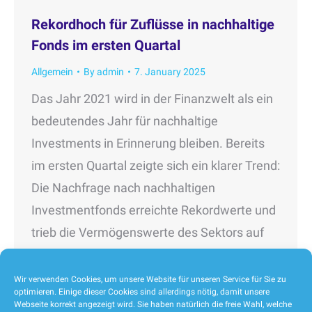
Rekordhoch für Zuflüsse in nachhaltige
Fonds im ersten Quartal
Allgemein
By
admin
7. January 2025
Das Jahr 2021 wird in der Finanzwelt als ein
bedeutendes Jahr für nachhaltige
Investments in Erinnerung bleiben. Bereits
im ersten Quartal zeigte sich ein klarer Trend:
Die Nachfrage nach nachhaltigen
Investmentfonds erreichte Rekordwerte und
trieb die Vermögenswerte des Sektors auf
einen neuen Höchststand. Daten des
Branchenverfolgers Morningstar
Wir verwenden Cookies, um unsere Website für unseren Service für Sie zu
optimieren. Einige dieser Cookies sind allerdings nötig, damit unsere
verdeutlichten diese Entwicklung
Webseite korrekt angezeigt wird. Sie haben natürlich die freie Wahl, welche