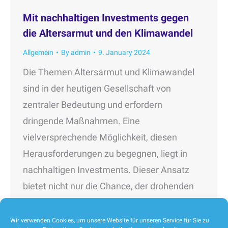
Mit nachhaltigen Investments gegen
die Altersarmut und den Klimawandel
Allgemein
By
admin
9. January 2024
Die Themen Altersarmut und Klimawandel
sind in der heutigen Gesellschaft von
zentraler Bedeutung und erfordern
dringende Maßnahmen. Eine
vielversprechende Möglichkeit, diesen
Herausforderungen zu begegnen, liegt in
nachhaltigen Investments. Dieser Ansatz
bietet nicht nur die Chance, der drohenden
Altersarmut entgegenzuwirken, sondern
ermöglicht es gleichzeitig, aktiv zum Schutz
Wir verwenden Cookies, um unsere Website für unseren Service für Sie zu