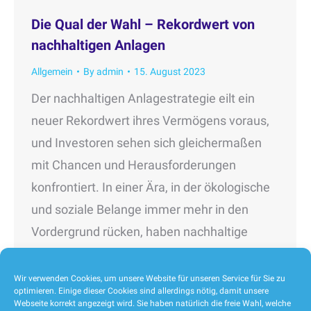
Die Qual der Wahl – Rekordwert von
nachhaltigen Anlagen
Allgemein
By
admin
15. August 2023
Der nachhaltigen Anlagestrategie eilt ein
neuer Rekordwert ihres Vermögens voraus,
und Investoren sehen sich gleichermaßen
mit Chancen und Herausforderungen
konfrontiert. In einer Ära, in der ökologische
und soziale Belange immer mehr in den
Vordergrund rücken, haben nachhaltige
Investitionen nicht nur an Bedeutung
gewonnen, sondern auch ihre finanzielle
Wir verwenden Cookies, um unsere Website für unseren Service für Sie zu
optimieren. Einige dieser Cookies sind allerdings nötig, damit unsere
Attraktivität unter Beweis gestellt. Die
Webseite korrekt angezeigt wird. Sie haben natürlich die freie Wahl, welche