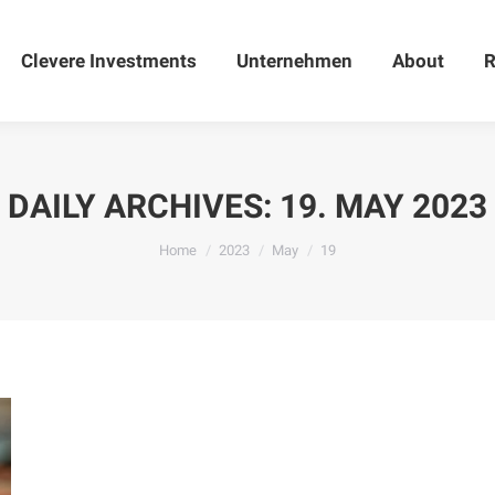
Clevere Investments
Clevere Investments
Unternehmen
Unternehmen
About
About
R
DAILY ARCHIVES:
19. MAY 2023
You are here:
Home
2023
May
19