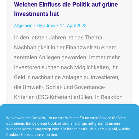
Welchen Einfluss die Politik auf grüne
Investments hat
Allgemein
By
admin
14. April 2023
In den letzten Jahren ist das Thema
Nachhaltigkeit in der Finanzwelt zu einem
zentralen Anliegen geworden. Immer mehr
Investoren suchen nach Möglichkeiten, ihr
Geld in nachhaltige Anlagen zu investieren,
die Umwelt-, Sozial- und Governance-
Kriterien (ESG-Kriterien) erfüllen. In Reaktion
auf diese Nachfrage hat die Europäische
Union (EU) ein Klassifizierungssystem für
Wir verwenden Cookies, um unsere Website für unseren Service für Sie zu
optimieren. Einige dieser Cookies sind allerdings nötig, damit unsere
nachhaltige Fonds entwickelt, um Anlegern
Webseite korrekt angezeigt wird. Sie haben natürlich die freie Wahl, welche
Cookies Sie zulassen möchten.
bei…