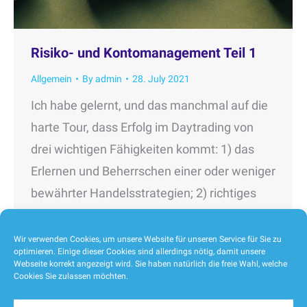
Risiko- und Kontomanagement Teil 1
Allgemein
By
admin
28. July 2021
Ich habe gelernt, und das manchmal auf die
harte Tour, dass Erfolg im Daytrading von
drei wichtigen Fähigkeiten kommt: 1) das
Erlernen und Beherrschen einer oder weniger
bewährter Handelsstrategien; 2) richtiges
Risikomanagement (zu wissen, mit welcher
Größe man in einen Handel einsteigt und zu
Wir verwenden Cookies, um unsere Website für unseren Service für Sie zu
optimieren. Einige dieser Cookies sind allerdings nötig, damit unsere
wissen, wann man einen Handel richtig
Webseite korrekt angezeigt wird. Sie haben natürlich die freie Wahl, welche
Cookies Sie zulassen möchten.
beendet); und, wie bereits mehrfach…