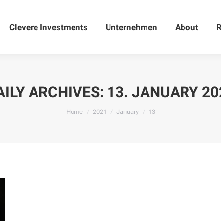
Clevere Investments
Clevere Investments
Unternehmen
Unternehmen
About
About
R
AILY ARCHIVES:
13. JANUARY 20
You are here:
Home
2021
January
13